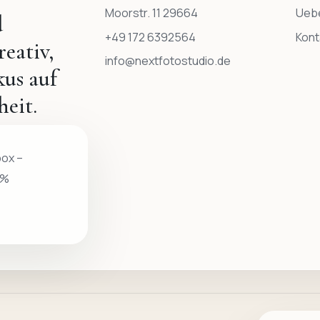
Moorstr. 11 29664
Ueb
d
+49 172 6392564
Kont
eativ,
info@nextfotostudio.de
us auf
eit.
box –
 %