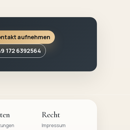
ontakt aufnehmen
49 172 6392564
ten
Recht
tungen
Impressum